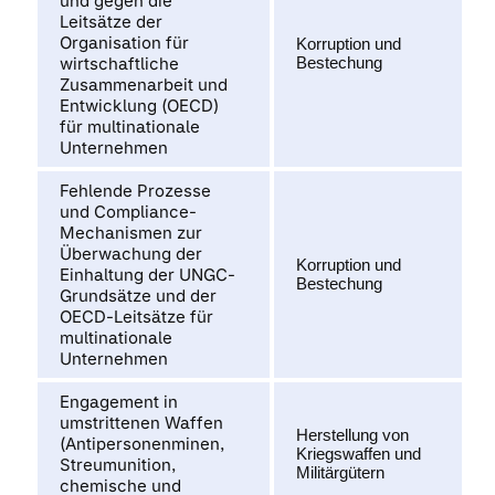
und gegen die
Leitsätze der
Organisation für
Korruption und
wirtschaftliche
Bestechung
Zusammenarbeit und
Entwicklung (OECD)
für multinationale
Unternehmen
Fehlende Prozesse
und Compliance-
Mechanismen zur
Überwachung der
Korruption und
Einhaltung der UNGC-
Bestechung
Grundsätze und der
OECD-Leitsätze für
multinationale
Unternehmen
Engagement in
umstrittenen Waffen
Herstellung von
(Antipersonenminen,
Kriegswaffen und
Streumunition,
Militärgütern
chemische und