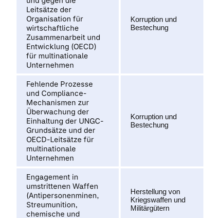
und gegen die
Leitsätze der
Organisation für
Korruption und
wirtschaftliche
Bestechung
Zusammenarbeit und
Entwicklung (OECD)
für multinationale
Unternehmen
Fehlende Prozesse
und Compliance-
Mechanismen zur
Überwachung der
Korruption und
Einhaltung der UNGC-
Bestechung
Grundsätze und der
OECD-Leitsätze für
multinationale
Unternehmen
Engagement in
umstrittenen Waffen
Herstellung von
(Antipersonenminen,
Kriegswaffen und
Streumunition,
Militärgütern
chemische und