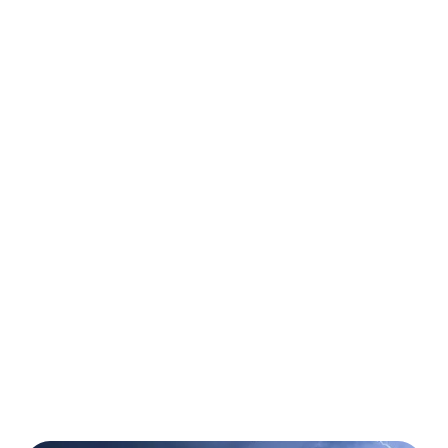
Auslandsreise-
Krankenversicherung
Weltweit für beliebig viele Urlaubs- und
Geschäftsreisen
Ambulante und stationäre Behandlungen
Kostenübernahme von Operationen
Kostenübernahme von Medikamenten
Mehr erfahren