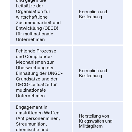
und gegen die
Leitsätze der
Organisation für
Korruption und
wirtschaftliche
Bestechung
Zusammenarbeit und
Entwicklung (OECD)
für multinationale
Unternehmen
Fehlende Prozesse
und Compliance-
Mechanismen zur
Überwachung der
Korruption und
Einhaltung der UNGC-
Bestechung
Grundsätze und der
OECD-Leitsätze für
multinationale
Unternehmen
Engagement in
umstrittenen Waffen
Herstellung von
(Antipersonenminen,
Kriegswaffen und
Streumunition,
Militärgütern
chemische und