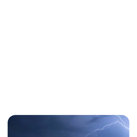
Krankenversicherung
Weltweit für beliebig viele Urlaubs- und
Geschäftsreisen
Ambulante und stationäre Behandlungen
Kostenübernahme von Operationen
Kostenübernahme von Medikamenten
Mehr erfahren