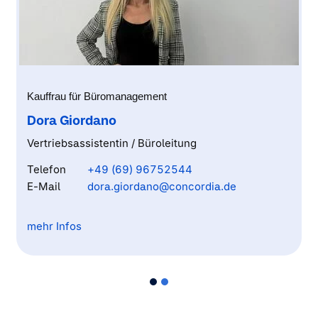
Kauffrau für Büromanagement
Dora Giordano
Vertriebsassistentin / Büroleitung
Telefon
+49 (69) 96752544
E-Mail
dora.giordano@concordia.de
mehr Infos
Als Quereinsteigerin im Versicherungsbereich bringe ich
frische Perspektiven mit und verbinde diese mit
umfangreicher Erfahrung im Vertriebsumfeld sowie im
Kundenservice. In meiner Funktion als
Vertriebsassistentin und Büroleitung sorge ich für
strukturierte Abläufe im Hintergrund und dafür, dass