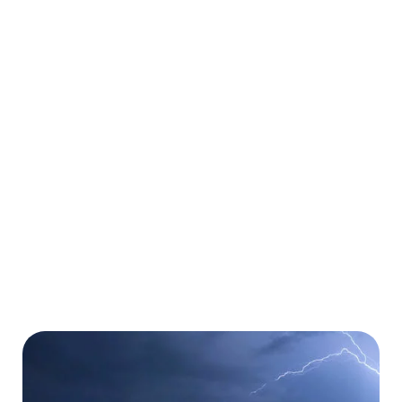
Krankenversicherung
Weltweit für beliebig viele Urlaubs- und
Geschäftsreisen
Ambulante und stationäre Behandlungen
Kostenübernahme von Operationen
Kostenübernahme von Medikamenten
Mehr erfahren