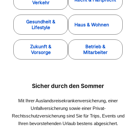
Regulierungsvollmacht unkompliziert und abschließend
Verkehr
von mir bearbeitet.
Gesundheit &
Haus & Wohnen
Lifestyle
Als Immobiliardarlehensvermittler berate ich Sie auch
gerne zur Finanzierung Ihrer Immobilie oder anderen
Zukunft &
Betrieb &
Kreditwünschen.
Vorsorge
Mitarbeiter
Welche Erwartungen haben Sie an Ihren Berater?
Sicher durch den Sommer
Teilen Sie mir Ihre Wünsche mit!
Mit Ihrer Auslandsreisekrankenversicherung, einer
Unfallversicherung sowie einer Privat-
Rechtsschutzversicherung sind Sie für Trips, Events und
Ihren bevorstehenden Urlaub bestens abgesichert.