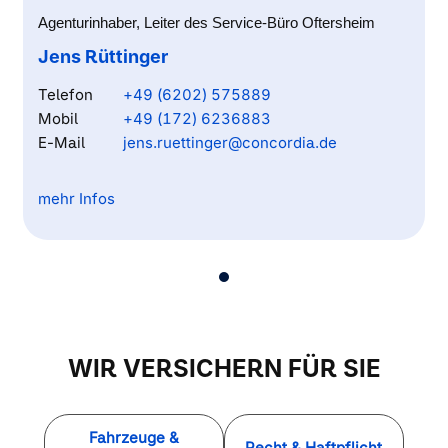
Agenturinhaber, Leiter des Service-Büro Oftersheim
Jens Rüttinger
Telefon
+49 (6202) 575889
Mobil
+49 (172) 6236883
E-Mail
jens.ruettinger@concordia.de
mehr Infos
Ich berate Sie gerne in meinem Büro oder bei Ihnen zu
Hause.
Als gelernter Versicherungskaufmann/Finanzassistent
berate ich Sie sowohl Privat- als auch Gewerbekunden
individuell.
WIR VERSICHERN FÜR SIE
Viele Schadenfälle werden aufgrund der Sofortschaden-
Fahrzeuge &
Recht & Haftpflicht