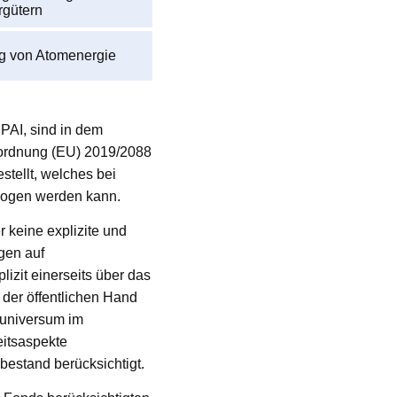
rgütern
g von Atomenergie
 PAI, sind in dem
erordnung (EU) 2019/2088
tellt, welches bei
zogen werden kann.
 keine explizite und
gen auf
izit einerseits über das
 der öffentlichen Hand
tuniversum im
eitsaspekte
estand berücksichtigt.