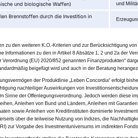
ische und biologische Waffen)
und Militä
en Brennstoffen durch die Investition in
Erzeugun
en zu den weiteren K.O.-Kriterien und zur Berücksichtigung von
e Informationen zu den in Artikel 8 Absätze 1, 2 und 2a der V
er Verordnung (EU) 2020/852 genannten Finanzprodukten“ darges
andardmäßig beigefügt wird und auch in der Beratung herange
ungsvermögen der Produktlinie „Leben Concordia“ erfolgt bisher
htigung nachteiliger Auswirkungen von Investitionsentscheidun
im Sinne der Offenlegungsverordnung. Jedoch werden diese impl
leihen, Anleihen von Bund und Ländern, Anleihen mit Garantien
aten sowie Anleihen von Kreditinstituten dominierte Investmen
rseits über die teilweise Nutzung von Indizes, die Nachhaltigk
RI) zur Vorgabe des Investmentuniversums im indirekten Fondsb