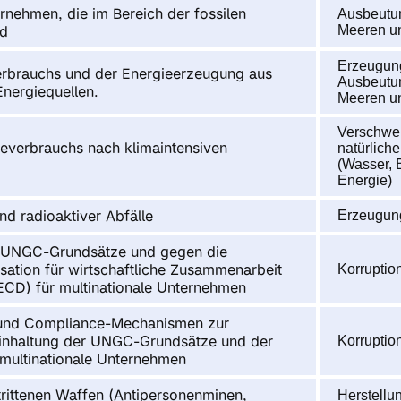
nehmen, die im Bereich der fossilen
Ausbeutun
nd
Meeren u
Erzeugun
erbrauchs und der Energieerzeugung aus
Ausbeutun
Energiequellen.
Meeren u
Verschwe
gieverbrauchs nach klimaintensiven
natürlich
(Wasser, 
Energie)
und radioaktiver Abfälle
Erzeugun
e UNGC-Grundsätze und gegen die
isation für wirtschaftliche Zusammenarbeit
Korruptio
ECD) für multinationale Unternehmen
 und Compliance-Mechanismen zur
inhaltung der UNGC-Grundsätze und der
Korruptio
multinationale Unternehmen
rittenen Waffen (Antipersonenminen,
Herstellu