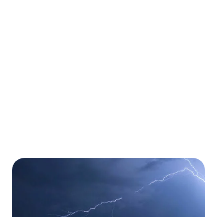
Geschäftsreisen
Ambulante und stationäre Behandlungen
Kostenübernahme von Operationen
Kostenübernahme von Medikamenten
Mehr erfahren