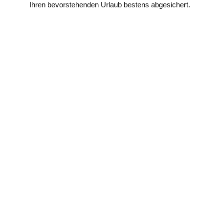
Ihren bevorstehenden Urlaub bestens abgesichert.
Auslandsreise-
Krankenversicherung
Weltweit für beliebig viele Urlaubs- und