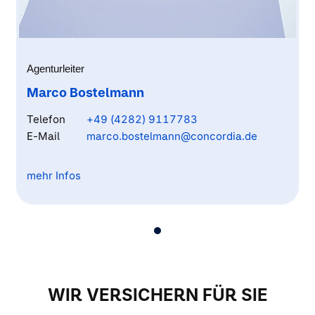
Agenturleiter
Marco Bostelmann
Telefon
+49 (4282) 9117783
E-Mail
marco.bostelmann@concordia.de
mehr Infos
Als Versicherungsfachmann (IHK) berate ich Sie zu allen
Versicherungsanliegen für Privat -, Landwirtschaft - und
Firmenkunden.
Besuchen Sie mich gerne vor Ort in Sittensen, gerne
fahre ich auch zu Ihnen nach Lauenbrück, Heeslingen,
Rotenburg/Wümme, Scheeßel, Stade, Tostedt,
Tarmstedt, Zeven um über Ihre Wunschthemen zu
WIR VERSICHERN FÜR SIE
sprechen.