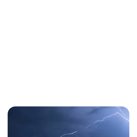
Weltweit für beliebig viele Urlaubs- und
Geschäftsreisen
Ambulante und stationäre Behandlungen
Kostenübernahme von Operationen
Kostenübernahme von Medikamenten
Mehr erfahren