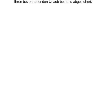
Ihren bevorstehenden Urlaub bestens abgesichert.
Auslandsreise-
Krankenversicherung
Weltweit für beliebig viele Urlaubs- und