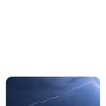
Geschäftsreisen
Ambulante und stationäre Behandlungen
Kostenübernahme von Operationen
Kostenübernahme von Medikamenten
Mehr erfahren