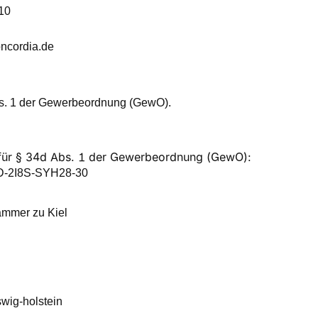
10
ncordia.de
bs. 1 der Gewerbeordnung (GewO).
g für § 34d Abs. 1 der Gewerbeordnung (GewO):
 D-2I8S-SYH28-30
ammer zu Kiel
swig-holstein