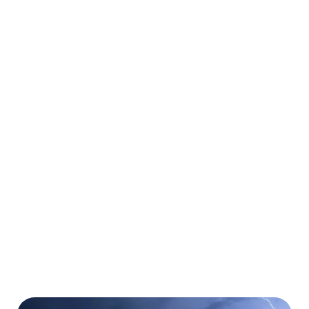
Auslandsreise-
Krankenversicherung
Weltweit für beliebig viele Urlaubs- und
Geschäftsreisen
Ambulante und stationäre Behandlungen
Kostenübernahme von Operationen
Kostenübernahme von Medikamenten
Mehr erfahren