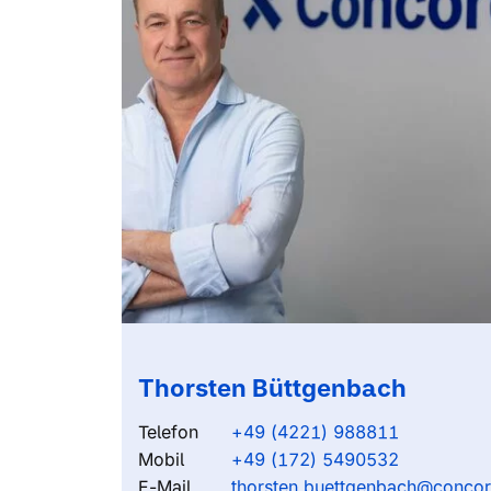
Thorsten Büttgenbach
Telefon
+49 (4221) 988811
Mobil
+49 (172) 5490532
E-Mail
thorsten.buettgenbach@conco