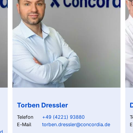
Torben Dressler
D
Telefon
+49 (4221) 93880
T
E-Mail
torben.dressler@concordia.de
E
rd