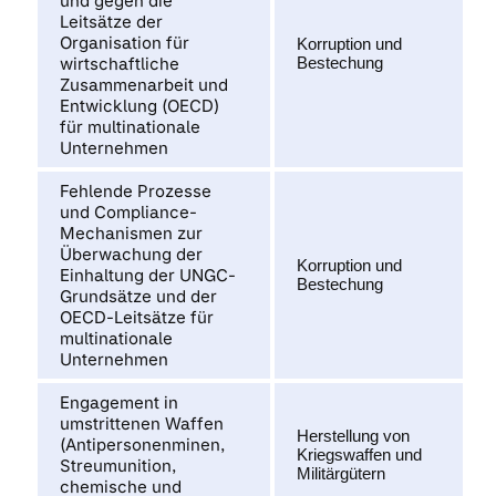
und gegen die
Leitsätze der
Organisation für
Korruption und
wirtschaftliche
Bestechung
Zusammenarbeit und
Entwicklung (OECD)
für multinationale
Unternehmen
Fehlende Prozesse
und Compliance-
Mechanismen zur
Überwachung der
Korruption und
Einhaltung der UNGC-
Bestechung
Grundsätze und der
OECD-Leitsätze für
multinationale
Unternehmen
Engagement in
umstrittenen Waffen
Herstellung von
(Antipersonenminen,
Kriegswaffen und
Streumunition,
Militärgütern
chemische und