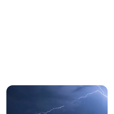
Weltweit für beliebig viele Urlaubs- und
Geschäftsreisen
Ambulante und stationäre Behandlungen
Kostenübernahme von Operationen
Kostenübernahme von Medikamenten
Mehr erfahren