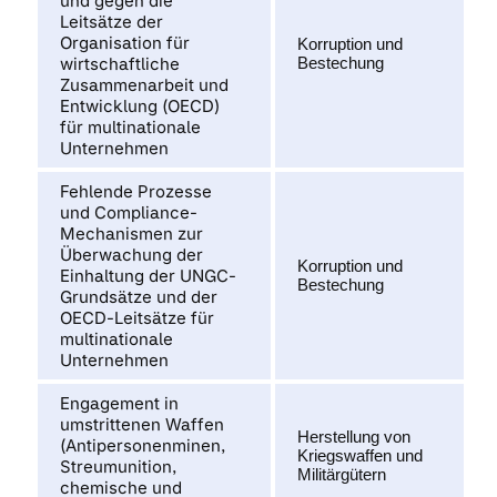
und gegen die
Leitsätze der
Organisation für
Korruption und
wirtschaftliche
Bestechung
Zusammenarbeit und
Entwicklung (OECD)
für multinationale
Unternehmen
Fehlende Prozesse
und Compliance-
Mechanismen zur
Überwachung der
Korruption und
Einhaltung der UNGC-
Bestechung
Grundsätze und der
OECD-Leitsätze für
multinationale
Unternehmen
Engagement in
umstrittenen Waffen
Herstellung von
(Antipersonenminen,
Kriegswaffen und
Streumunition,
Militärgütern
chemische und